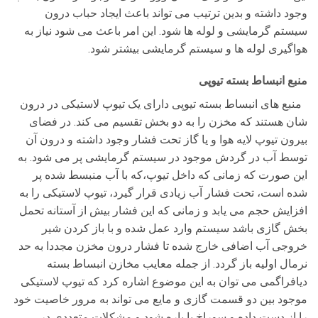
وجود داشته و بدین ترتیب می تواند باعث ایجاد حباب درون
سیستم گرمایشی و لوله ها شود. این امر باعث می شود نیاز به
هواگیری لوله ها و سیستم گرمایشی بیشتر شود.
منبع انبساط بسته تیوپی
منبع های انبساط بسته تیوپی دارای یک تیوپ لاستیکی در درون
شان هستند که مخزن را به دو بخش تقسیم می کند. در فضای
بیرون تیوپ لایه هوا و یا گاز تحت فشار وجود داشته و درون آن
توسط آب در گردش موجود در سیستم گرمایشی پر می شود. به
این صورت که زمانی که داخل تیوپ،که با آب منبسط شده پر
شده است، تحت فشار آب زیادی قرار گیرد، تیوپ لاستیکی را به
افزایش حجم می یابد و زمانی که این فشار بیش از آستانه تحمل
بخش گازی باشد سیستم وارد عمل شده و با باز کردن شیر
خروجی آب اضافی خارج شده تا فشار درون مخزن مجددا به حد
نرمال اولیه باز گردد. از جمله معایب مخازن انبساط بسته
دیافراگمی می توان به این موضوع اشاره کرد که تیوپ لاستیکی
موجود بین دو قسمت گازی و مایع می تواند به مرور خاصیت خود
را از دست داده و سوراخ یا پاره شود و مشکلات متعددی در