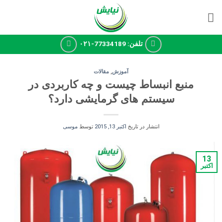
Ski
t
conten
تلفن: 77334189-۰۲۱
آموزش
,
مقالات
منبع انبساط چیست و چه کاربردی در
سیستم های گرمایشی دارد؟
انتشار در تاریخ
اکتبر 13, 2015
توسط
موسی
13
اکتبر