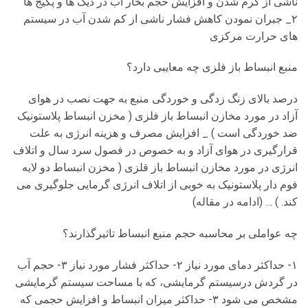
ناشی از گرم شدن و افزایش حجم بخار آب در دیگ ها و پکیج ها
۲_ جبران نمودن کاهش فشار ناشی از کم شدن آب در سیستم
های حرارت مرکزی
منبع انبساط باز فلزی چه معایبی دارد؟
درصد بالای زنگ زدگی و خوردگی منبع به جهت نصب در هوای
آزاد در مورد مخازن انبساط باز فلزی ( مخزن انبساط پلاستونیک
ضد خوردگی است ) _ افزایش مصرف و هزینه انرژی به علت
قرارگیری در هوای آزاد و به خصوص در فصول سرد سال و اتلاف
انرژی در مورد مخازن انبساط باز قلزی ( مخزن انبساط دو لایه
فوم دار پلاستونیک به خوبی از اتلاف انرژی گرمایی جلوگیری می
کند. ) … (ادامه در مقاله)
چه عواملی بر محاسبه حجم منبع انبساط تاثیرگذارند؟
۱- حداکثر دمای مورد نیاز ۲- حداکثر فشار مورد نیاز ۳- حجم آب
در گردش درسیستم گرمایشی، که با مساحت سیستم گرمایشی
مشخص می شود ۳- حداکثر میزان انبساط و افزایش حجمی که