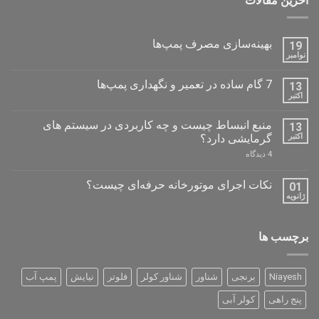
آخرین مقالات
بهینه‌سازی مصرف پمپ‌ها
19
نوامبر
هیچ
دیدگاهی
برای
ثبت
7 گام ساده در تعمیر و نگهداری پمپ‌ها
13
بهینه‌سازی
نشده
مصرف
اکتبر
هیچ
پمپ‌ها
دیدگاهی
برای
ثبت
منبع انبساط چیست و چه کاربردی در سیستم های
13
7
نشده
گام
اکتبر
گرمایشی دارد؟
ساده
برای
4 دیدگاه
در
منبع
تعمیر
انبساط
و
چیست
نگهداری
نکات اجرای موتورخانه حرفه‌ای چیست؟
01
و
پمپ‌ها
ژانویه
هیچ
چه
دیدگاهی
کاربردی
برای
ثبت
در
نکات
نشده
سیستم
برچسب ها
اجرای موتورخانه
های
حرفه‌ای
گرمایشی
چیست؟
دارد؟
Niayesh
برنجی
شناور
شناور کولر
فلوتر
نیایش
پمپ آب
پنج راهی
کولر آبی