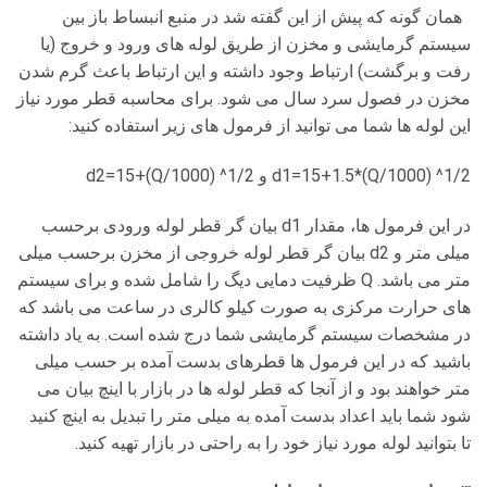
همان گونه که پیش از این گفته شد در منبع انبساط باز بین
سیستم گرمایشی و مخزن از طریق لوله های ورود و خروج (یا
رفت و برگشت) ارتباط وجود داشته و این ارتباط باعث گرم شدن
مخزن در فصول سرد سال می شود. برای محاسبه قطر مورد نیاز
این لوله ها شما می توانید از فرمول های زیر استفاده کنید:
d1=15+1.5*(Q/1000) ^1/2 و d2=15+(Q/1000) ^1/2
در این فرمول ها، مقدار d1 بیان گر قطر لوله ورودی برحسب
میلی متر و d2 بیان گر قطر لوله خروجی از مخزن برحسب میلی
متر می باشد. Q ظرفیت دمایی دیگ را شامل شده و برای سیستم
های حرارت مرکزی به صورت کیلو کالری در ساعت می باشد که
در مشخصات سیستم گرمایشی شما درج شده است. به یاد داشته
باشید که در این فرمول ها قطرهای بدست آمده بر حسب میلی
متر خواهند بود و از آنجا که قطر لوله ها در بازار با اینچ بیان می
شود شما باید اعداد بدست آمده به میلی متر را تبدیل به اینچ کنید
تا بتوانید لوله مورد نیاز خود را به راحتی در بازار تهیه کنید.