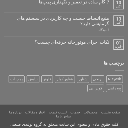
7 گام ساده در تعمیر و نگهداری پمپ‌ها
13
بهینه‌سازی
نشده
مصرف
اکتبر
هیچ
پمپ‌ها
دیدگاهی
برای
ثبت
منبع انبساط چیست و چه کاربردی در سیستم های
13
7
نشده
گام
اکتبر
گرمایشی دارد؟
ساده
برای
4 دیدگاه
در
منبع
تعمیر
انبساط
و
چیست
نگهداری
نکات اجرای موتورخانه حرفه‌ای چیست؟
01
و
پمپ‌ها
ژانویه
هیچ
چه
دیدگاهی
کاربردی
برای
ثبت
در
نکات
نشده
سیستم
برچسب ها
اجرای موتورخانه
های
حرفه‌ای
گرمایشی
چیست؟
دارد؟
Niayesh
برنجی
شناور
شناور کولر
فلوتر
نیایش
پمپ آب
پنج راهی
کولر آبی
صفحه نخست
محصولات
خدمات
لیست قیمت
اخبار و مقالات
درباره ما
تماس با ما
کلیه حقوق مادی و معنوی این سایت متعلق به گروه تولیدی صنعتی