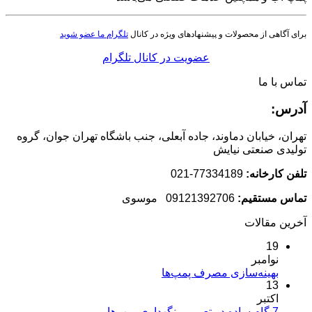
برای آگاهی از محصولات و پیشنهادهای ویژه در کانال
تلگرام ما عضو شوید
عضویت در کانال تلگرام
تماس با ما
آدرس:
تهران، خیابان دماوند، جاده آبعلی، جنب باشگاه تهران جوان، گروه
تولیدی صنعتی نیایش
تلفن کارخانه:
77334189-021
تماس مستقیم:
09121392706 موسوی
آخرین مقالات
19
نوامبر
هیچ
بهینه‌سازی مصرف پمپ‌ها
13
دیدگاهی
برای
اکتبر
ثبت
بهینه‌سازی
هیچ
7 گام ساده در تعمیر و نگهداری پمپ‌ها
نشده