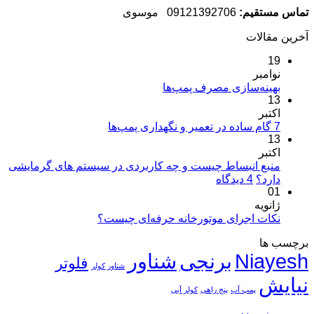
تماس مستقیم:
09121392706 موسوی
آخرین مقالات
19
نوامبر
هیچ
بهینه‌سازی مصرف پمپ‌ها
13
دیدگاهی
برای
اکتبر
ثبت
بهینه‌سازی
هیچ
7 گام ساده در تعمیر و نگهداری پمپ‌ها
نشده
13
مصرف
دیدگاهی
برای
اکتبر
پمپ‌ها
ثبت
7
نشده
منبع انبساط چیست و چه کاربردی در سیستم های گرمایشی
گام
برای
دارد؟
4 دیدگاه
ساده
01
منبع
در
ژانویه
انبساط
تعمیر
هیچ
چیست
نکات اجرای موتورخانه حرفه‌ای چیست؟
و
دیدگاهی
و
برچسب ها
برای
ثبت
نگهداری
چه
Niayesh
برنجی
شناور
نکات
پمپ‌ها
نشده
کاربردی
فلوتر
شناور کولر
اجرای موتورخانه
در
نیایش
حرفه‌ای
سیستم
پمپ آب
پنج راهی
کولر آبی
چیست؟
های
گرمایشی