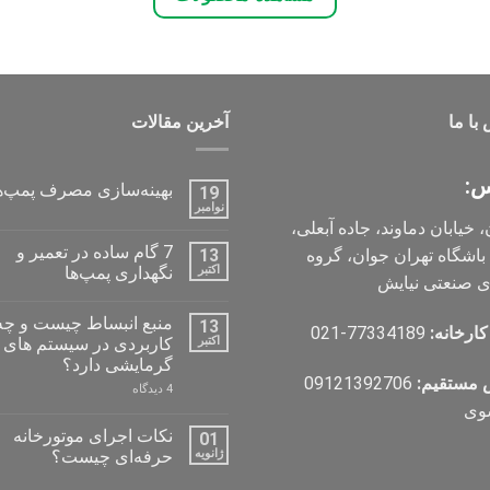
با ما
آخرین مقالات
س:
بهینه‌سازی مصرف پمپ‌ه
19
نوامبر
هیچ
، خیابان دماوند، جاده آبعلی،
دیدگاهی
برای
ثبت
7 گام ساده در تعمیر و
اشگاه تهران جوان، گروه
13
بهینه‌سازی
نشده
مصرف
اکتبر
نگهداری پمپ‌ها
ی صنعتی نیایش
پمپ‌ها
هیچ
دیدگاهی
منبع انبساط چیست و چه
13
برای
ثبت
کارخانه:
77334189-021
7
نشده
اکتبر
کاربردی در سیستم های
گام
گرمایشی دارد؟
ساده
 مستقیم:
09121392706
در
برای
4 دیدگاه
تعمیر
منبع
وی
و
انبساط
نگهداری
چیست
نکات اجرای موتورخانه
01
پمپ‌ها
و
ژانویه
حرفه‌ای چیست؟
چه
کاربردی
هیچ
در