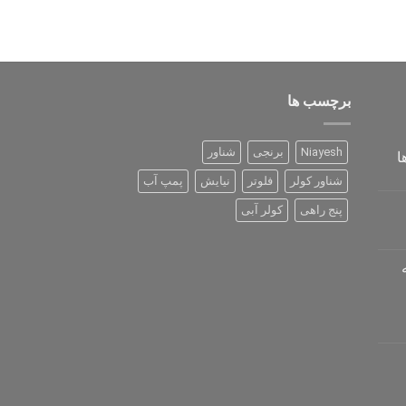
برچسب ها
Niayesh
برنجی
شناور
ا
شناور کولر
فلوتر
نیایش
پمپ آب
پنج راهی
کولر آبی