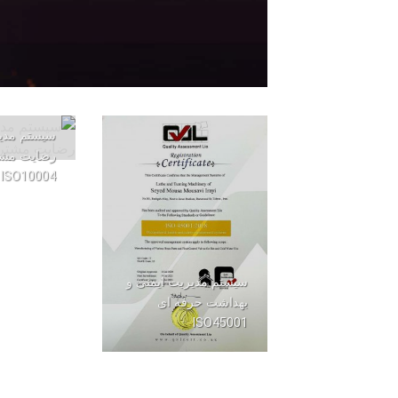
سیستم مد
رضایت مش
ISO10004
سیستم مدیریت ایمنی و
بهداشت حرفه ای
ISO45001