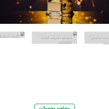
علامت استاندا
یریت سنجش
سیستم مدیریت کیفیت
تری
ISO9001
مشاهده محصولات