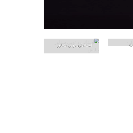
رد
استاندارد توپی شناور