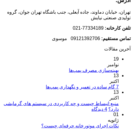
آدرس:
تهران، خیابان دماوند، جاده آبعلی، جنب باشگاه تهران جوان، گروه
تولیدی صنعتی نیایش
تلفن کارخانه:
77334189-021
تماس مستقیم:
09121392706 موسوی
آخرین مقالات
19
نوامبر
هیچ
بهینه‌سازی مصرف پمپ‌ها
13
دیدگاهی
برای
اکتبر
ثبت
بهینه‌سازی
هیچ
7 گام ساده در تعمیر و نگهداری پمپ‌ها
نشده
13
مصرف
دیدگاهی
برای
اکتبر
پمپ‌ها
ثبت
7
نشده
منبع انبساط چیست و چه کاربردی در سیستم های گرمایشی
گام
برای
دارد؟
4 دیدگاه
ساده
01
منبع
در
ژانویه
انبساط
تعمیر
هیچ
چیست
نکات اجرای موتورخانه حرفه‌ای چیست؟
و
دیدگاهی
و